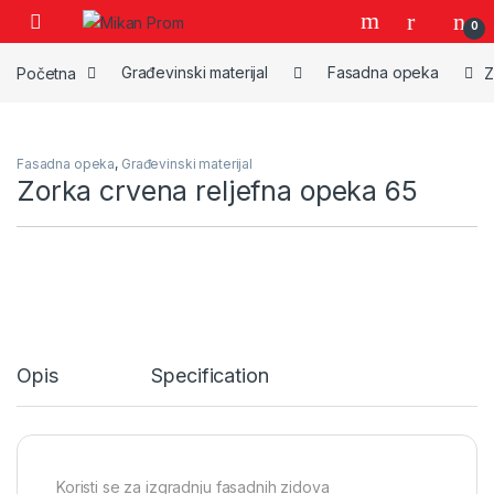
Skip to navigation
Skip to content
0
Početna
Građevinski materijal
Fasadna opeka
Z
Fasadna opeka
,
Građevinski materijal
Zorka crvena reljefna opeka 65
Opis
Specification
Koristi se za izgradnju fasadnih zidova