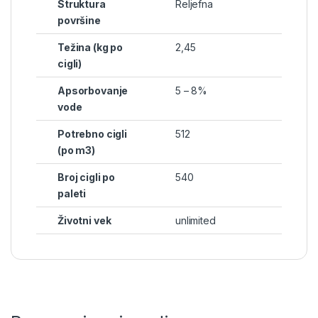
Struktura
Reljefna
površine
Težina (kg po
2,45
cigli)
Apsorbovanje
5 – 8%
vode
Potrebno cigli
512
(po m3)
Broj cigli po
540
paleti
Životni vek
unlimited