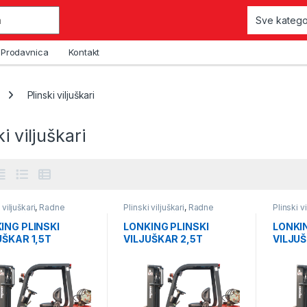
Prodavnica
Kontakt
Plinski viljuškari
ki viljuškari
 viljuškari
,
Radne
Plinski viljuškari
,
Radne
Plinski vi
e
,
Viljuškari
mašine
,
Viljuškari
mašine
,
ING PLINSKI
LONKING PLINSKI
LONKIN
UŠKAR 1,5T
VILJUŠKAR 2,5T
VILJU