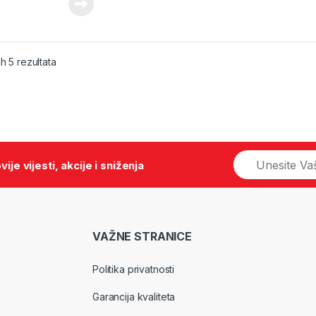
ih 5 rezultata
E
vije vijesti, akcije i sniženja
m
a
i
l
*
VAŽNE STRANICE
Politika privatnosti
Garancija kvaliteta