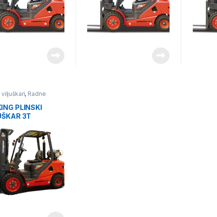
 viljuškari
,
Radne
e
,
Viljuškari
ING PLINSKI
UŠKAR 3T