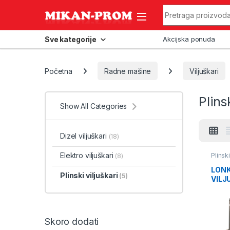
Skip to navigation
Skip to content
Search for:
Sve kategorije
Akcijska ponuda
Početna
Radne mašine
Viljuškari
Plins
Show All Categories
Dizel viljuškari
(18)
Elektro viljuškari
Plinski
(8)
mašin
LONK
Plinski viljuškari
(5)
VILJ
Skoro dodati