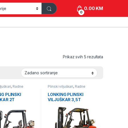
0.00
KM
0
Prikaz svih 5 rezultata
ljuškari
,
Radne
Plinski viljuškari
,
Radne
Viljuškari
mašine
,
Viljuškari
G PLINSKI
LONKING PLINSKI
ŠKAR 2T
VILJUŠKAR 3,5T