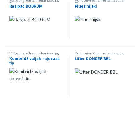
Poljoprivredna mehanizacija
,
Poljoprivredna mehanizacija
,
Rasipači
Plugovi
Rasipač BODRUM
Plug linijski
Poljoprivredna mehanizacija
,
Poljoprivredna mehanizacija
,
Kembridž valjci
Lifteri
Kembridž valjak – cjevasti
Lifter DONDER BBL
tip