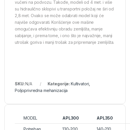
vučeni na podvozu. Takođe, modeli od 4 met. i više
su hidraulično sklopivi u transportni položaj ne širi od
2,8 met. Ovako se može odabrati model koji će
najviše odgovarati. Korišćenje ove mašine
omogućava efektivniju obradu zemljišta, manje
sabijanje, i prema tome, i ono što je najvažnije, manji
utrošak goriva i manji trošak za pripremanje zemljišta.
SKU:
N/A
Kategorije:
Kultivatori
,
Poljoprivredna mehanizacija
MODEL
APL300
APL350
Potreban
130-200
140-210