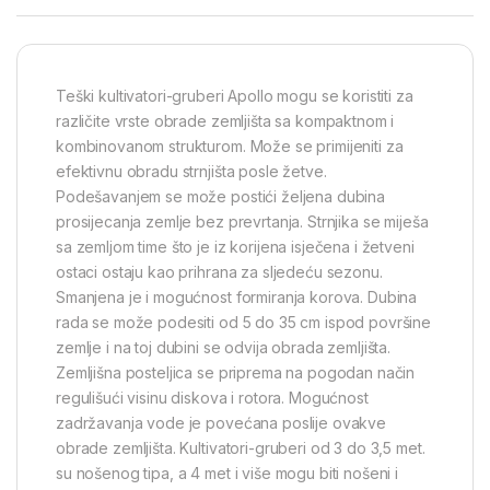
Teški kultivatori-gruberi Apollo mogu se koristiti za
različite vrste obrade zemljišta sa kompaktnom i
kombinovanom strukturom. Može se primijeniti za
efektivnu obradu strnjišta posle žetve.
Podešavanjem se može postići željena dubina
prosijecanja zemlje bez prevrtanja. Strnjika se miješa
sa zemljom time što je iz korijena isječena i žetveni
ostaci ostaju kao prihrana za sljedeću sezonu.
Smanjena je i mogućnost formiranja korova. Dubina
rada se može podesiti od 5 do 35 cm ispod površine
zemlje i na toj dubini se odvija obrada zemljišta.
Zemljišna posteljica se priprema na pogodan način
regulišući visinu diskova i rotora. Mogućnost
zadržavanja vode je povećana poslije ovakve
obrade zemljišta. Kultivatori-gruberi od 3 do 3,5 met.
su nošenog tipa, a 4 met i više mogu biti nošeni i