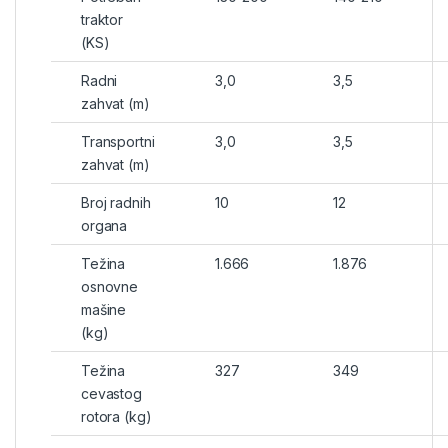
traktor
(KS)
Radni
3,0
3,5
zahvat (m)
Transportni
3,0
3,5
zahvat (m)
Broj radnih
10
12
organa
Težina
1.666
1.876
osnovne
mašine
(kg)
Težina
327
349
cevastog
rotora (kg)